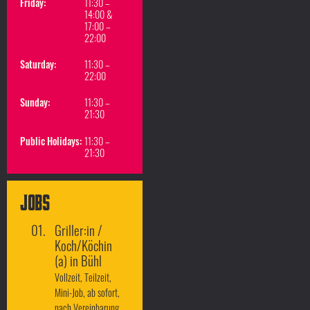
Friday:
11:30 –
14:00 &
17:00 –
22:00
Saturday:
11:30 –
22:00
Sunday:
11:30 –
21:30
Public Holidays:
11:30 –
21:30
Jobs
Griller:in /
Koch/Köchin
(a) in Bühl
Vollzeit, Teilzeit,
Mini-Job, ab sofort,
nach Vereinbarung