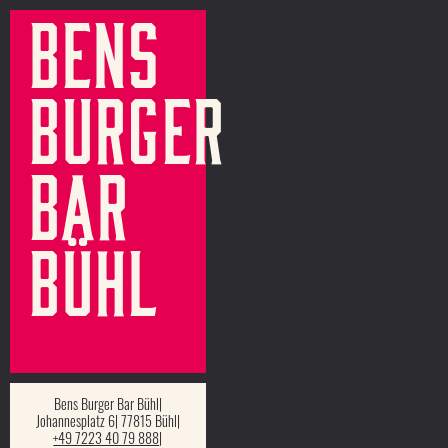
Bens
Burger
Bar
Bühl
Bens Burger Bar Bühl
Johannesplatz 6
77815 Bühl
+49 7223 40 79 888