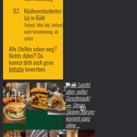
Küchenmitarbeiter:in
(a) in Bühl
Teilzeit, Mini-Job, Vollzeit,
nach Vereinbarung, ab
sofort
Alle Stellen schon weg?
Nichts dabei? Du
kannst dich auch gene
Initiativ
bewerben.