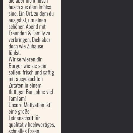
die aber nicht husch
husch aus dem Imbiss
sind. Ein Ort, zu dem du
ausgehst, um einen
schönen Abend mit
Freunden & Family zu
verbringen, Dich aber
doch wie Zuhause
fühlst.
Wir servieren dir
Burger wie sie sein
sollen: frisch und saftig
mit ausgesuchten
Zutaten in einem
fluffigen Bun, ohne viel
TamTam!
Unsere Motivation ist
eine große
Leidenschaft für
qualitativ hochwertiges,
schnelles Essen,