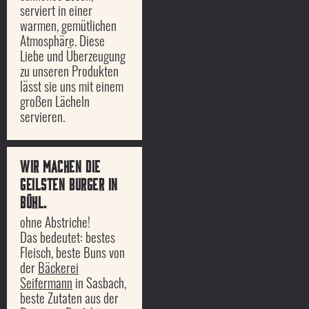
serviert in einer
warmen, gemütlichen
Atmosphäre. Diese
Liebe und Überzeugung
zu unseren Produkten
lässt sie uns mit einem
großen Lächeln
servieren.
Wir machen die
geilsten Burger in
Bühl.
ohne Abstriche!
Das bedeutet: bestes
Fleisch, beste Buns von
der
Bäckerei
Seifermann
in Sasbach,
beste Zutaten aus der