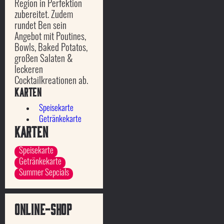
Region in Perfektion
zubereitet. Zudem
rundet Ben sein
Angebot mit Poutines,
Bowls, Baked Potatos,
großen Salaten &
leckeren
Cocktailkreationen ab.
Karten
Speisekarte
Getränkekarte
Karten
Speisekarte
Getränkekarte
Summer Sepcials
Online-Shop